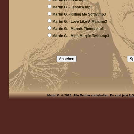
Martin G. - Irish.mp3
Martin G. - Jessica.mp3
Martin G. - Killing Me Softly.mp3
Martin G. - Love Like A Man.mp3
Martin G. - Mannix Theme.mp3
Martin G. - Miss Marple Twist.mp3
Martin G. © 2026 Alle Rechte vorbehalten.
Es sind jetzt
2 G